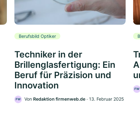
Berufsbild Optiker
B
Techniker in der
T
Brillenglasfertigung: Ein
A
Beruf für Präzision und
u
Innovation
FW
Von
Redaktion firmenweb.de
‧
13. Februar 2025
FW