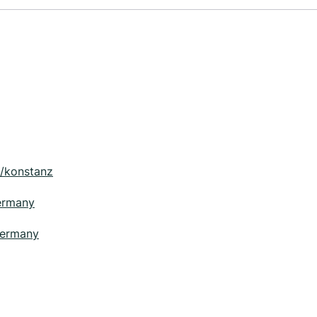
m/konstanz
ermany
germany