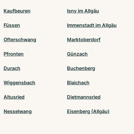
Kaufbeuren
Isny im Allgäu
Füssen
Immenstadt im Allgäu
Ofterschwang
Marktoberdorf
Pfronten
Günzach
Durach
Buchenberg
Wiggensbach
Blaichach
Altusried
Dietmannsried
Nesselwang
Eisenberg (Allgäu)