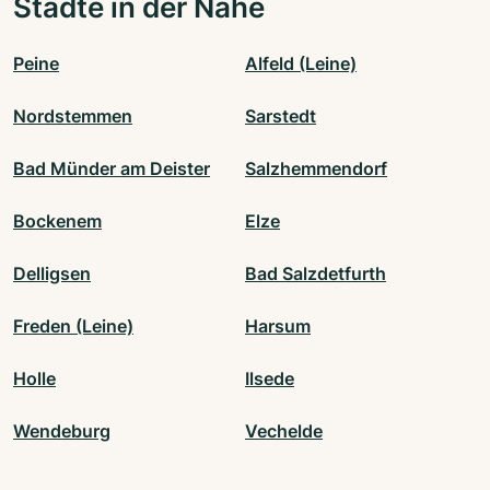
Städte in der Nähe
Peine
Alfeld (Leine)
Nordstemmen
Sarstedt
Bad Münder am Deister
Salzhemmendorf
Bockenem
Elze
Delligsen
Bad Salzdetfurth
Freden (Leine)
Harsum
Holle
Ilsede
Wendeburg
Vechelde