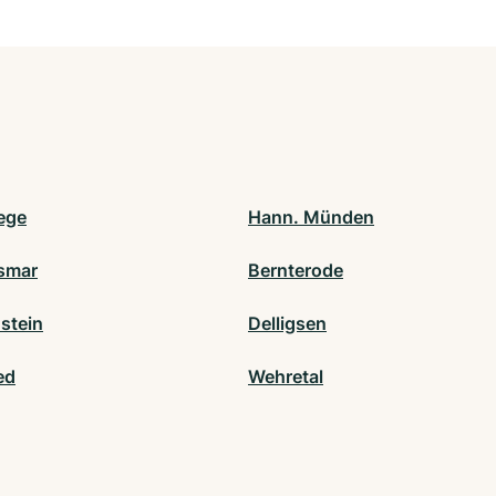
ege
Hann. Münden
smar
Bernterode
stein
Delligsen
ed
Wehretal