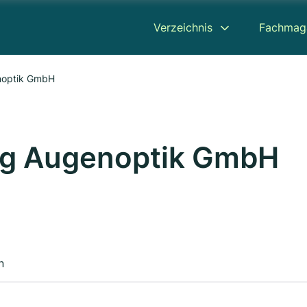
Verzeichnis
Fachmag
noptik GmbH
ng Augenoptik GmbH
n