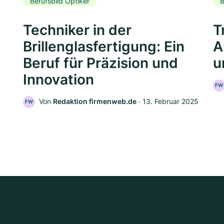
Berufsbild Optiker
B
Techniker in der
T
Brillenglasfertigung: Ein
A
Beruf für Präzision und
u
Innovation
FW
Von
Redaktion firmenweb.de
‧
13. Februar 2025
FW