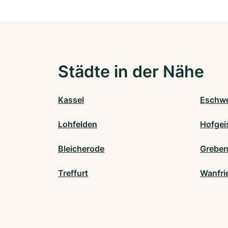
Städte in der Nähe
Kassel
Eschw
Lohfelden
Hofgei
Bleicherode
Greben
Treffurt
Wanfri