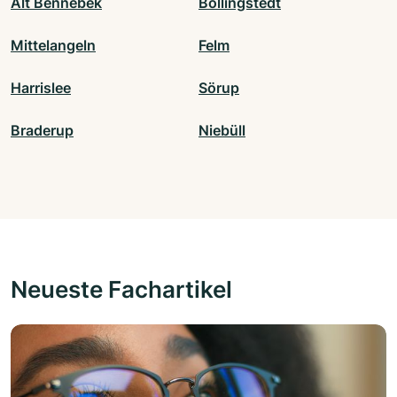
Alt Bennebek
Bollingstedt
Mittelangeln
Felm
Harrislee
Sörup
Braderup
Niebüll
Neueste Fachartikel