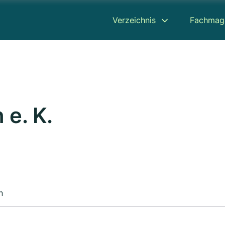
Verzeichnis
Fachmag
 e. K.
n