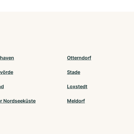
rhaven
Otterndorf
vörde
Stade
nd
Loxstedt
r Nordseeküste
Meldorf