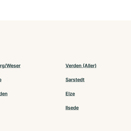
rg/Weser
Verden (Aller)
p
Sarstedt
den
Elze
Ilsede