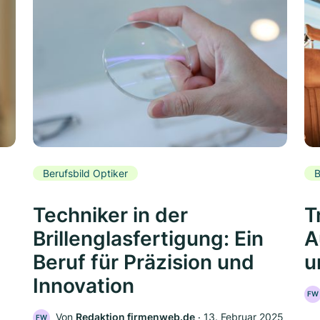
Berufsbild Optiker
B
Techniker in der
T
Brillenglasfertigung: Ein
A
Beruf für Präzision und
u
Innovation
FW
Von
Redaktion firmenweb.de
‧
13. Februar 2025
FW