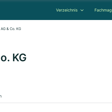
Verzeichnis
Fachmag
 AG & Co. KG
o. KG
n