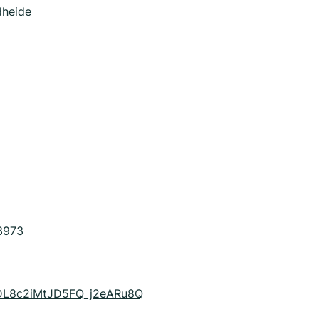
dheide
3973
CDL8c2iMtJD5FQ_j2eARu8Q