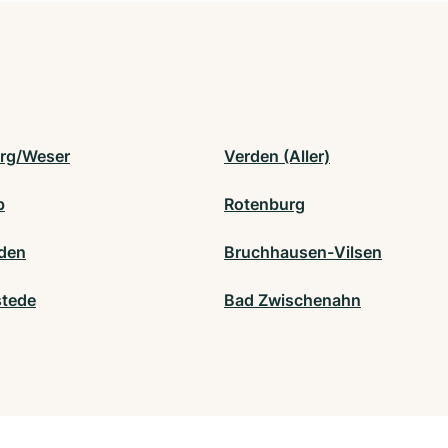
rg/Weser
Verden (Aller)
p
Rotenburg
den
Bruchhausen-Vilsen
stede
Bad Zwischenahn