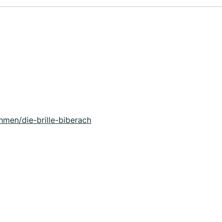
men/die-brille-biberach