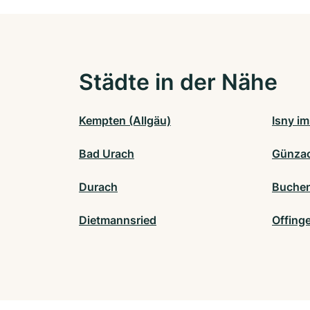
Städte in der Nähe
Kempten (Allgäu)
Isny im
Bad Urach
Günza
Durach
Buche
Dietmannsried
Offing