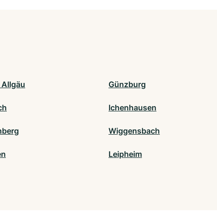
 Allgäu
Günzburg
ch
Ichenhausen
nberg
Wiggensbach
en
Leipheim