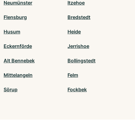
Neumünster
Itzehoe
Flensburg
Bredstedt
Husum
Heide
Eckernförde
Jerrishoe
Alt Bennebek
Bollingstedt
Mittelangeln
Felm
Sörup
Fockbek